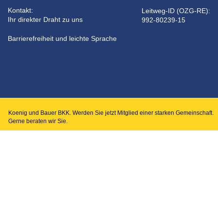
Kontakt: 
Leitweg-ID (OZG-RE): 
Ihr direkter Draht zu uns
992-80239-15
.
Barrierefreiheit und leichte Sprache
Koenig und Bauer BKK. Werden Sie jetzt Mitglied einer starken Gemeinschaft. 
Gerne beraten wir Sie.